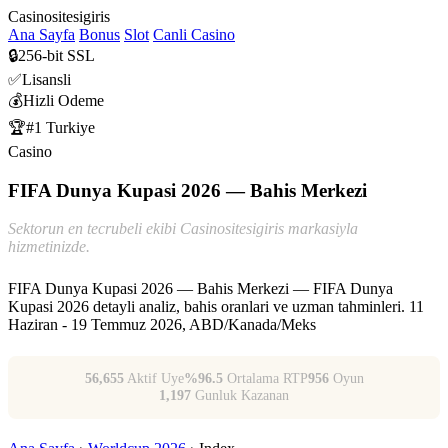
Casinositesigiris
Ana Sayfa
Bonus
Slot
Canli Casino
🔒
256-bit SSL
✅
Lisansli
💰
Hizli Odeme
🏆
#1 Turkiye
Casino
FIFA Dunya Kupasi 2026 — Bahis Merkezi
Sektorun en tecrubeli ekibi Casinositesigiris markasiyla
hizmetinizde.
FIFA Dunya Kupasi 2026 — Bahis Merkezi — FIFA Dunya
Kupasi 2026 detayli analiz, bahis oranlari ve uzman tahminleri. 11
Haziran - 19 Temmuz 2026, ABD/Kanada/Meks
56,655
Aktif Uye
%96.5
Ortalama RTP
956
Oyun
1,197
Gunluk Kazanan