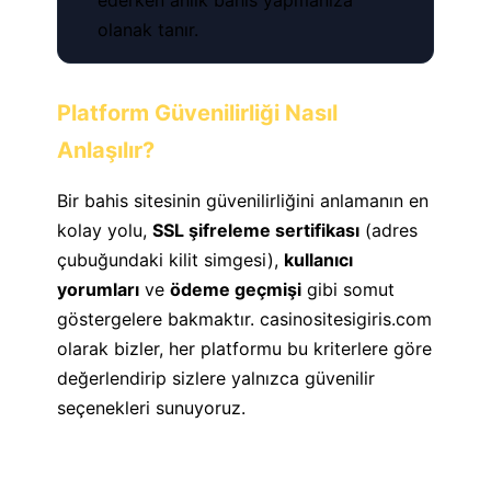
ederken anlık bahis yapmanıza
olanak tanır.
Platform Güvenilirliği Nasıl
Anlaşılır?
Bir bahis sitesinin güvenilirliğini anlamanın en
kolay yolu,
SSL şifreleme sertifikası
(adres
çubuğundaki kilit simgesi),
kullanıcı
yorumları
ve
ödeme geçmişi
gibi somut
göstergelere bakmaktır. casinositesigiris.com
olarak bizler, her platformu bu kriterlere göre
değerlendirip sizlere yalnızca güvenilir
seçenekleri sunuyoruz.