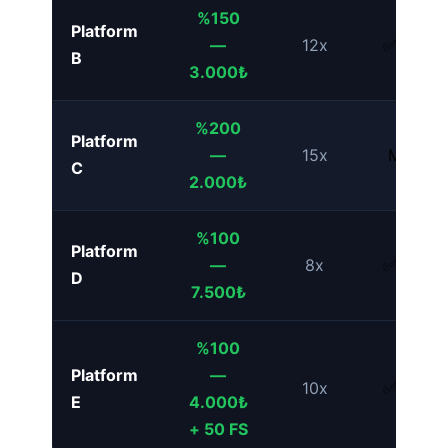
%150
Platform
—
12x
✅ 7/24
B
3.000₺
%200
✅
Platform
—
15x
Mesai
C
2.000₺
içi
%100
Platform
—
8x
✅ 7/24
D
7.500₺
%100
Platform
—
10x
✅ 7/24
E
4.000₺
+ 50 FS