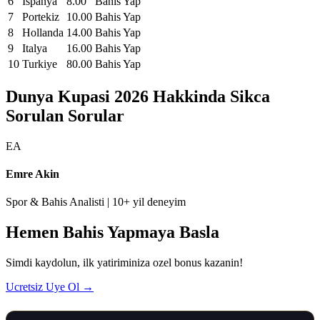
6
Ispanya
8.00
Bahis Yap
7
Portekiz
10.00
Bahis Yap
8
Hollanda
14.00
Bahis Yap
9
Italya
16.00
Bahis Yap
10
Turkiye
80.00
Bahis Yap
Dunya Kupasi 2026 Hakkinda Sikca
Sorulan Sorular
EA
Emre Akin
Spor & Bahis Analisti | 10+ yil deneyim
Hemen Bahis Yapmaya Basla
Simdi kaydolun, ilk yatiriminiza ozel bonus kazanin!
Ucretsiz Uye Ol →