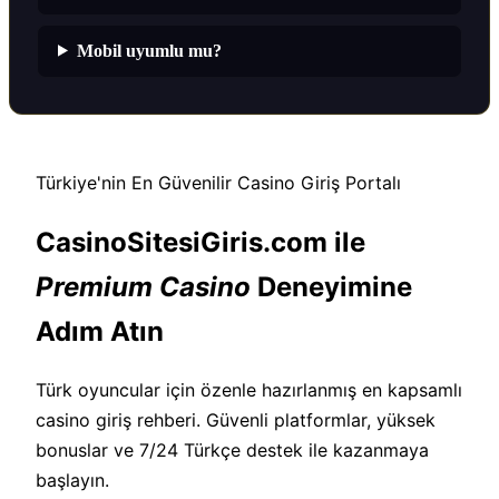
Mobil uyumlu mu?
Türkiye'nin En Güvenilir Casino Giriş Portalı
CasinoSitesiGiris.com ile
Premium Casino
Deneyimine
Adım Atın
Türk oyuncular için özenle hazırlanmış en kapsamlı
casino giriş rehberi. Güvenli platformlar, yüksek
bonuslar ve 7/24 Türkçe destek ile kazanmaya
başlayın.