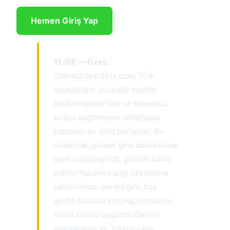
Hemen Giriş Yap
TL;DR — Özet:
CasinoSitesiGiris.com, Türk
oyuncuların güvenilir casino
platformlarına hızlı ve sorunsuz
erişim sağlamasını amaçlayan
kapsamlı bir giriş portalıdır. Bu
rehberde; güncel giriş adreslerine
nasıl ulaşacağınızı, güvenli bahis
platformlarının hangi özelliklere
sahip olması gerektiğini, hoş
geldin bonusu karşılaştırmalarını,
mobil casino uygulamalarının
avantajlarını ve Türkçe canlı