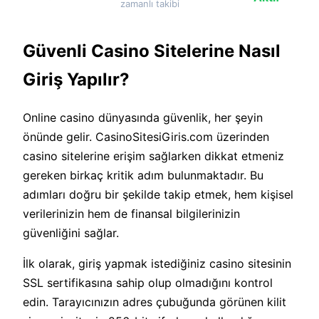
zamanlı takibi
Güvenli Casino Sitelerine Nasıl
Giriş Yapılır?
Online casino dünyasında güvenlik, her şeyin
önünde gelir. CasinoSitesiGiris.com üzerinden
casino sitelerine erişim sağlarken dikkat etmeniz
gereken birkaç kritik adım bulunmaktadır. Bu
adımları doğru bir şekilde takip etmek, hem kişisel
verilerinizin hem de finansal bilgilerinizin
güvenliğini sağlar.
İlk olarak, giriş yapmak istediğiniz casino sitesinin
SSL sertifikasına sahip olup olmadığını kontrol
edin. Tarayıcınızın adres çubuğunda görünen kilit