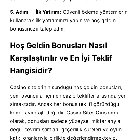
5. Adım — İlk Yatırım:
Güvenli ödeme yöntemlerini
kullanarak ilk yatırımınızı yapın ve hoş geldin
bonusunuzu talep edin.
Hoş Geldin Bonusları Nasıl
Karşılaştırılır ve En İyi Teklif
Hangisidir?
Casino sitelerinin sunduğu hoş geldin bonusları,
yeni oyuncular için en cazip teklifler arasında yer
almaktadır. Ancak her bonus teklifi göründüğü
kadar avantajlı değildir. CasinoSitesiGiris.com
olarak, bonusları sadece yüzeysel miktarlarıyla
değil, çevrim şartları, geçerlilik süreleri ve oyun
katkı oranlarıyla birlikte değerlendirmekteyiz.