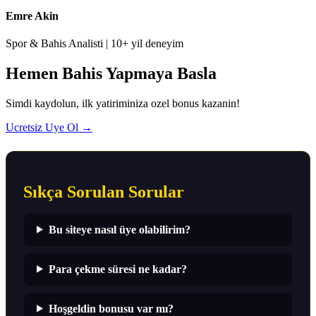
Emre Akin
Spor & Bahis Analisti | 10+ yil deneyim
Hemen Bahis Yapmaya Basla
Simdi kaydolun, ilk yatiriminiza ozel bonus kazanin!
Ucretsiz Uye Ol →
Sıkça Sorulan Sorular
Bu siteye nasıl üye olabilirim?
Para çekme süresi ne kadar?
Hoşgeldin bonusu var mı?