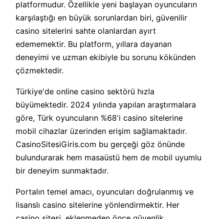
platformudur. Özellikle yeni başlayan oyuncuların
karşılaştığı en büyük sorunlardan biri, güvenilir
casino sitelerini sahte olanlardan ayırt
edememektir. Bu platform, yıllara dayanan
deneyimi ve uzman ekibiyle bu sorunu kökünden
çözmektedir.
Türkiye'de online casino sektörü hızla
büyümektedir. 2024 yılında yapılan araştırmalara
göre, Türk oyuncuların %68'i casino sitelerine
mobil cihazlar üzerinden erişim sağlamaktadır.
CasinoSitesiGiris.com bu gerçeği göz önünde
bulundurarak hem masaüstü hem de mobil uyumlu
bir deneyim sunmaktadır.
Portalın temel amacı, oyuncuları doğrulanmış ve
lisanslı casino sitelerine yönlendirmektir. Her
casino sitesi, eklenmeden önce güvenlik