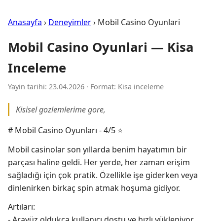
Anasayfa
›
Deneyimler
› Mobil Casino Oyunlari
Mobil Casino Oyunlari — Kisa
Inceleme
Yayin tarihi: 23.04.2026 · Format: Kisa inceleme
Kisisel gozlemlerime gore,
# Mobil Casino Oyunları - 4/5 ⭐
Mobil casinolar son yıllarda benim hayatımın bir
parçası haline geldi. Her yerde, her zaman erişim
sağladığı için çok pratik. Özellikle işe giderken veya
dinlenirken birkaç spin atmak hoşuma gidiyor.
Artıları:
- Arayüz oldukça kullanıcı dostu ve hızlı yükleniyor