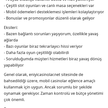
- Çeşitli slot oyunları ve canlı masa seçenekleri var
- Mobil ödemeleri desteklemesi işlemleri kolaylaştırıyor
- Bonuslar ve promosyonlar düzenli olarak geliyor
Eksileri:
- Bazen bağlantı sorunları yaşıyorum, özellikle yavaş
ağlarda
- Bazı oyunlar biraz tekrarlayıcı hissi veriyor
- Daha fazla oyun çeşitliliği olabilirdi
- Sorulduğumda müşteri hizmetleri biraz yavaş dönüş
yapabiliyor
Genel olarak, eniyicasinolar.net sitesinde de
bahsedildiği üzere, mobil casinolar eğlence amaçlı
kullanmak için uygun. Ancak sorumlu bir şekilde
oynamak gerekiyor. Zaman kontrolü ve bütçe yönetimi
çok önemli.