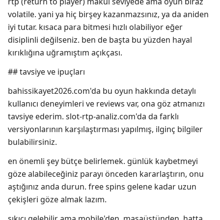
rtp (return to player) makul seviyede ama oyun biraz
volatile. yani ya hiç birşey kazanmazsınız, ya da aniden
iyi tutar. kısaca para bitmesi hızlı olabiliyor eğer
disiplinli değilseniz. ben de başta bu yüzden hayal
kırıklığına uğramıştım açıkçası.
## tavsiye ve ipuçları
bahissikayet2026.com'da bu oyun hakkında detaylı
kullanıcı deneyimleri ve reviews var, ona göz atmanızı
tavsiye ederim. slot-rtp-analiz.com'da da farklı
versiyonlarının karşılaştırması yapılmış, ilginç bilgiler
bulabilirsiniz.
en önemli şey bütçe belirlemek. günlük kaybetmeyi
göze alabileceğiniz parayı önceden kararlaştırın, onu
aştığınız anda durun. free spins gelene kadar uzun
çekişleri göze almak lazım.
sıkıcı gelebilir ama mobile'den, masaüstünden, hatta