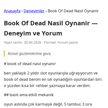
Anasayfa
›
Deneyimler
› Book Of Dead Nasil Oynanir
Book Of Dead Nasil Oynanir —
Deneyim ve Yorum
Yayin tarihi: 30.04.2026 · Format: Forum yazisi
Kisisel gozlemlerime gore,
# book of dead nasıl oynanır
ben yaklaşık 2 yıldır slot oyunlarıyla uğraşıyorum ve
book of dead benim en sık oynadığım oyunlardan biri.
o yüzden kısa bir rehber yazmaya karar verdim.
## basit ama etkili mekanik
oyun aslında çok karmaşık değil. 5 tambur, 3 sıra