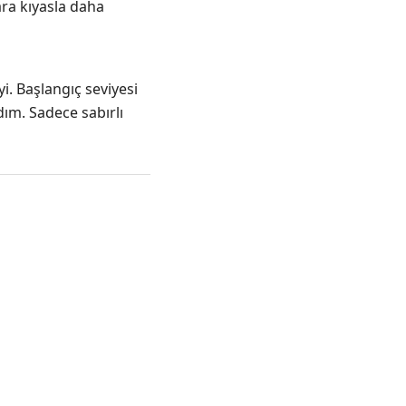
ara kıyasla daha
yi. Başlangıç seviyesi
ım. Sadece sabırlı