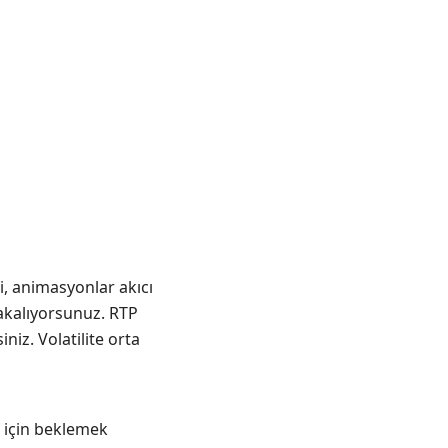
i, animasyonlar akıcı
yakalıyorsunuz. RTP
iz. Volatilite orta
k için beklemek