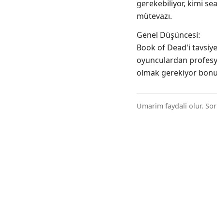
gerekebiliyor, kimi se
mütevazı.
Genel Düşüncesi:
Book of Dead'i tavsiye 
oyunculardan profesyo
olmak gerekiyor bonus
Umarim faydali olur. So