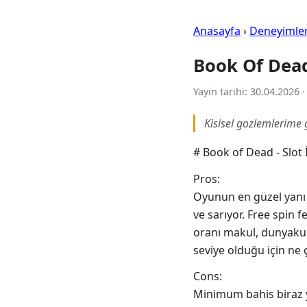
Anasayfa
›
Deneyimle
Book Of Dead
Yayin tarihi: 30.04.2026 
Kisisel gozlemlerime 
# Book of Dead - Slot
Pros:
Oyunun en güzel yanı t
ve sarıyor. Free spin 
oranı makul, dunyakupa
seviye olduğu için ne ç
Cons:
Minimum bahis biraz y