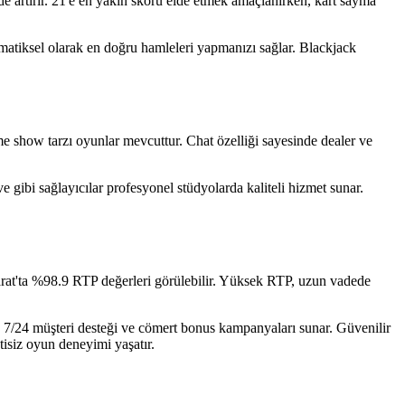
e artırır. 21'e en yakın skoru elde etmek amaçlanırken, kart sayma
tematiksel olarak en doğru hamleleri yapmanızı sağlar. Blackjack
me show tarzı oyunlar mevcuttur. Chat özelliği sayesinde dealer ve
 gibi sağlayıcılar profesyonel stüdyolarda kaliteli hizmet sunar.
carat'ta %98.9 RTP değerleri görülebilir. Yüksek RTP, uzun vadede
i, 7/24 müşteri desteği ve cömert bonus kampanyaları sunar. Güvenilir
tisiz oyun deneyimi yaşatır.