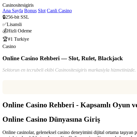
Casinositesigiris
Ana Sayfa
Bonus
Slot
Canli Casino
🔒
256-bit SSL
✅
Lisansli
💰
Hizli Odeme
🏆
#1 Turkiye
Casino
Online Casino Rehberi — Slot, Rulet, Blackjack
Sektorun en tecrubeli ekibi Casinositesigiris markasiyla hizmetinizde.
Online Casino Rehberi - Kapsamlı Oyun v
Online Casino Dünyasına Giriş
Online casinolar, geleneksel casino deneyimini dijital ortama taşıyan