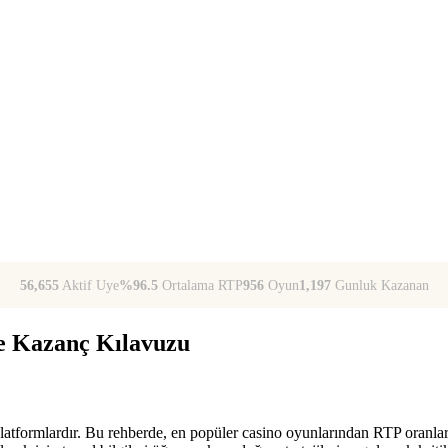
56,655
Aktif Uye
%96.5
Ortalama RTP
956
Oyun
1,197
Gunluk Kazanan
e Kazanç Kılavuzu
 platformlardır. Bu rehberde, en popüler casino oyunlarından RTP oranla