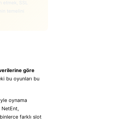
cih etmek, SSL
nin temelini
er?
 verilerine göre
ki bu oyunları bu
riyle oynama
 NetEnt,
inlerce farklı slot