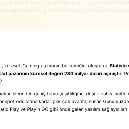
i platformları detaylı şekilde bulacaksınız. Lisanslı siteleri ter
rkçe canlı destek varlığını kontrol etmek güvenli oyun deneyimi
rı Nedir ve Neden Bu Kadar Popül
ri, küresel iGaming pazarının belkemiğini oluşturur.
Statista
slot pazarının küresel değeri 230 milyar doları aşmıştır.
Pe
?
mekaniklerinden geniş tema çeşitliliğine, düşük bahis limitle
ackpot ödüllerine kadar pek çok avantaj sunar. Günümüzde
ic Play ve Play'n GO gibi önde gelen yazılım sağlayıcıları b