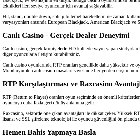
Blackjack, ev avantajının en düşük olduğu casino oyunlarından biridir
teknikleri ileri seviye oyuncular için avantaj sağlayabilir.
Hit, stand, double down, split gibi temel hareketlerin ne zaman kullan
varyasyonları arasında European Blackjack, American Blackjack ve S
Canlı Casino - Gerçek Dealer Deneyimi
Canlı casino, gerçek krupiyelerle HD kalitede yayın yapan stüdyolarda
diğer oyuncularla iletişim kurabilirsiniz.
Canlı casino oyunlarında RTP oranları genellikle daha yüksektir ve oyu
Mobil uyumlu canlı casino masaları sayesinde her yerden erişim müm
RTP Karşılaştırması ve Raxcasino Avantaj
RTP (Return to Player) oranları oyun seçiminde en önemli kriterlerden
oyuncuya daha fazla geri dönüş anlamına gelir.
Raxcasino, sektörde öne çıkan avantajları ile dikkat çeker. Yüksek RT
lisansı ve SSL şifreleme teknolojisi ile oyuncu güvenliğini ön planda 
Hemen Bahis Yapmaya Basla