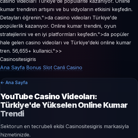
casino videoları Türkiye'de popülarite kazanıyor. Online
kumar trendinin artışını ve bu vidyoların etkisini keşfedin.
Detayları öğrenin.">da casino videoları Türkiye'de
popülerlik kazanıyor. Online kumar trendini, oyun
stratejilerini ve en iyi platformları keşfedin.">da popüler
hale gelen casino videoları ve Türkiye'deki online kumar
tren. 56,655+ kullanici.">>
Casinositesigiris
Ana Sayfa
Bonus
Slot
Canli Casino
← Ana Sayfa
YouTube Casino Videoları:
Türkiye'de Yükselen Online Kumar
Trendi
Sektorun en tecrubeli ekibi Casinositesigiris markasiyla
hizmetinizde.