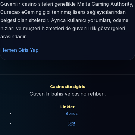
Güvenilir casino siteleri genellikle Malta Gaming Authority,
Curacao eGaming gibi tanınmış lisans sağlayıcılarından
belgesi olan sitelerdir. Ayrıca kullanıcı yorumları, ödeme
hızları ve müşteri hizmetleri de güvenilirlik göstergeleri
arasındadır.
Hemen Giris Yap
Casinositesigiris
Guvenilir bahis ve casino rehberi.
Linkler
Bonus
Slot