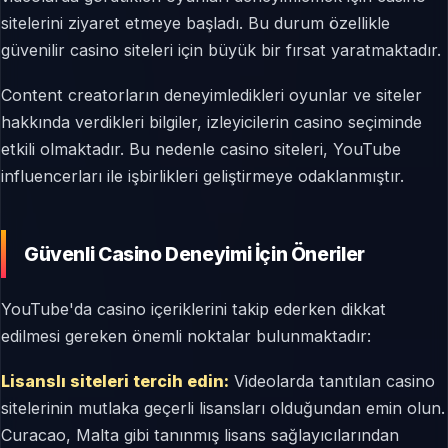
sitelerini ziyaret etmeye başladı. Bu durum özellikle
güvenilir casino siteleri için büyük bir fırsat yaratmaktadır.
Content creatorların deneyimledikleri oyunlar ve siteler
hakkında verdikleri bilgiler, izleyicilerin casino seçiminde
etkili olmaktadır. Bu nedenle casino siteleri, YouTube
influencerları ile işbirlikleri geliştirmeye odaklanmıştır.
Güvenli Casino Deneyimi İçin Öneriler
YouTube'da casino içeriklerini takip ederken dikkat
edilmesi gereken önemli noktalar bulunmaktadır:
Lisanslı siteleri tercih edin:
Videolarda tanıtılan casino
sitelerinin mutlaka geçerli lisansları olduğundan emin olun.
Curacao, Malta gibi tanınmış lisans sağlayıcılarından