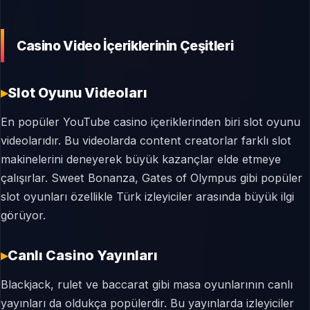
Casino Video İçeriklerinin Çeşitleri
Slot Oyunu Videoları
En popüler YouTube casino içeriklerinden biri slot oyunu
videolarıdır. Bu videolarda content creatorlar farklı slot
makinelerini deneyerek büyük kazançlar elde etmeye
çalışırlar. Sweet Bonanza, Gates of Olympus gibi popüler
slot oyunları özellikle Türk izleyiciler arasında büyük ilgi
görüyor.
Canlı Casino Yayınları
Blackjack, rulet ve baccarat gibi masa oyunlarının canlı
yayınları da oldukça popülerdir. Bu yayınlarda izleyiciler