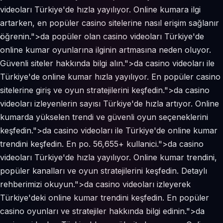
videoları Türkiye'de hızla yayılıyor. Online kumara ilgi
artarken, en popüler casino sitelerine nasıl erişim sağlanır
öğrenin.">da popüler olan casino videoları Türkiye'de
online kumar oyunlarına ilginin artmasına neden oluyor.
Güvenli siteler hakkında bilgi alın.">da casino videoları ile
Türkiye'de online kumar hızla yayılıyor. En popüler casino
sitelerine giriş ve oyun stratejilerini keşfedin.">da casino
videoları izleyenlerin sayısı Türkiye'de hızla artıyor. Online
kumarda yükselen trendi ve güvenli oyun seçeneklerini
keşfedin.">da casino videoları ile Türkiye'de online kumar
trendini keşfedin. En po. 56,655+ kullanici.">da casino
videoları Türkiye'de hızla yayılıyor. Online kumar trendini,
popüler kanalları ve oyun stratejilerini keşfedin. Detaylı
rehberimizi okuyun.">da casino videoları izleyerek
Türkiye'deki online kumar trendini keşfedin. En popüler
casino oyunları ve stratejiler hakkında bilgi edinin.">da