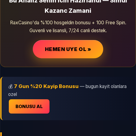
Bu Analiz Senin Icin Hazirlandi — Simdi
Kazanc Zamani
RaxCasino'da %100 hosgeldin bonusu + 100 Free Spin.
Guvenli ve lisansli, 7/24 canli destek.
HEMEN UYE OL »
7 Gun %20 Kayip Bonusu
💰
— bugun kayit olanlara
ozel
BONUSU AL