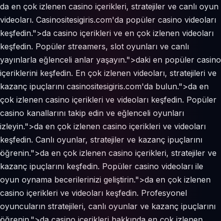
da en çok izlenen casino içerikleri, stratejiler ve canlı oyun
videoları. Casinositesigiris.com'da popüler casino videoları
keşfedin.">da casino içerikleri ve en çok izlenen videoları
keşfedin. Popüler streamers, slot oyunları ve canlı
yayınlarla eğlenceli anlar yaşayın.">daki en popüler casino
içeriklerini keşfedin. En çok izlenen videoları, stratejileri ve
kazanç ipuçlarını casinositesigiris.com'da bulun.">da en
çok izlenen casino içerikleri ve videoları keşfedin. Popüler
casino kanallarını takip edin ve eğlenceli oyunları
izleyin.">da en çok izlenen casino içerikleri ve videoları
keşfedin. Canlı oyunlar, stratejiler ve kazanç ipuçlarını
öğrenin.">da en çok izlenen casino içerikleri, stratejiler ve
kazanç ipuçlarını keşfedin. Popüler casino videoları ile
oyun oynama becerilerinizi geliştirin.">da en çok izlenen
casino içerikleri ve videoları keşfedin. Profesyonel
oyuncuların stratejileri, canlı oyunlar ve kazanç ipuçlarını
öğrenin.">da casino içerikleri hakkında en çok izlenen