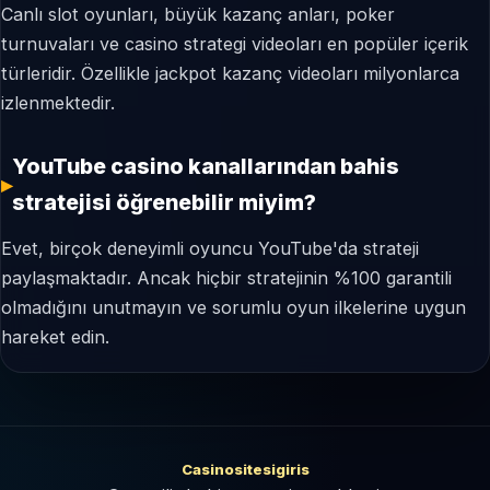
Canlı slot oyunları, büyük kazanç anları, poker
turnuvaları ve casino strategi videoları en popüler içerik
türleridir. Özellikle jackpot kazanç videoları milyonlarca
izlenmektedir.
YouTube casino kanallarından bahis
stratejisi öğrenebilir miyim?
Evet, birçok deneyimli oyuncu YouTube'da strateji
paylaşmaktadır. Ancak hiçbir stratejinin %100 garantili
olmadığını unutmayın ve sorumlu oyun ilkelerine uygun
hareket edin.
Casinositesigiris