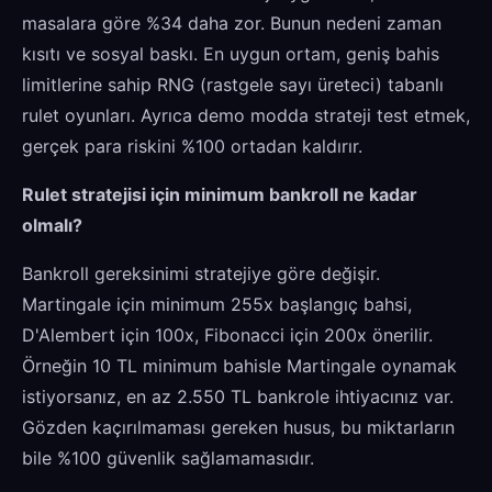
masalara göre %34 daha zor. Bunun nedeni zaman
kısıtı ve sosyal baskı. En uygun ortam, geniş bahis
limitlerine sahip RNG (rastgele sayı üreteci) tabanlı
rulet oyunları. Ayrıca demo modda strateji test etmek,
gerçek para riskini %100 ortadan kaldırır.
Rulet stratejisi için minimum bankroll ne kadar
olmalı?
Bankroll gereksinimi stratejiye göre değişir.
Martingale için minimum 255x başlangıç bahsi,
D'Alembert için 100x, Fibonacci için 200x önerilir.
Örneğin 10 TL minimum bahisle Martingale oynamak
istiyorsanız, en az 2.550 TL bankrole ihtiyacınız var.
Gözden kaçırılmaması gereken husus, bu miktarların
bile %100 güvenlik sağlamamasıdır.