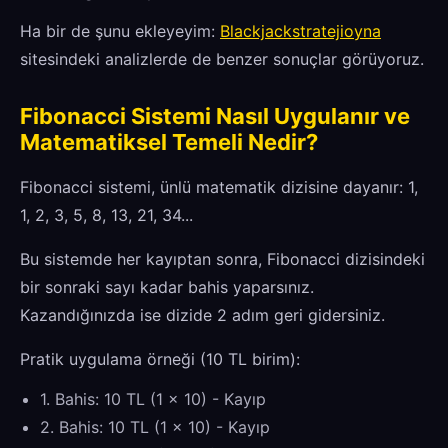
Ha bir de şunu ekleyeyim:
Blackjackstratejioyna
sitesindeki analizlerde de benzer sonuçlar görüyoruz.
Fibonacci Sistemi Nasıl Uygulanır ve
Matematiksel Temeli Nedir?
Fibonacci sistemi, ünlü matematik dizisine dayanır: 1,
1, 2, 3, 5, 8, 13, 21, 34...
Bu sistemde her kayıptan sonra, Fibonacci dizisindeki
bir sonraki sayı kadar bahis yaparsınız.
Kazandığınızda ise dizide 2 adım geri gidersiniz.
Pratik uygulama örneği (10 TL birim):
1. Bahis: 10 TL (1 × 10) - Kayıp
2. Bahis: 10 TL (1 × 10) - Kayıp