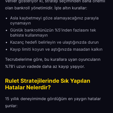
Veriler gösteriyor ki, strateji seçiminden daha önemli
olan bankroll yönetimidir. İşte altın kurallar:
Asla kaybetmeyi göze alamayacağınız parayla
oynamayın
Günlük bankrollünüzün %5'inden fazlasını tek
bahiste kullanmayın
Kazanç hedefi belirleyin ve ulaştığınızda durun
Kayıp limiti koyun ve aştığınızda masadan kalkın
Tecrubelerime göre, bu kurallara uyan oyuncuların
%78'i uzun vadede daha az kayıp yaşıyor.
Rulet Stratejilerinde Sık Yapılan
Hatalar Nelerdir?
15 yıllık deneyimimde gördüğüm en yaygın hatalar
şunlar: