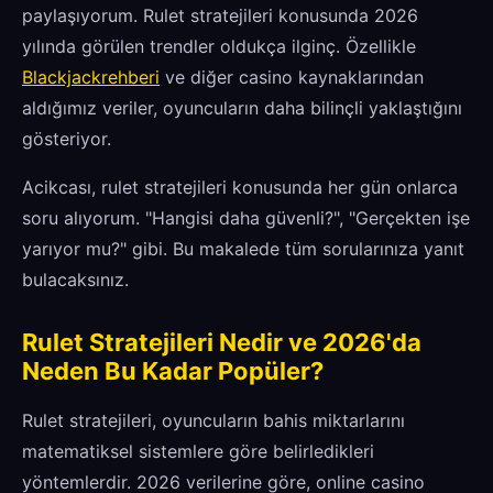
paylaşıyorum. Rulet stratejileri konusunda 2026
yılında görülen trendler oldukça ilginç. Özellikle
Blackjackrehberi
ve diğer casino kaynaklarından
aldığımız veriler, oyuncuların daha bilinçli yaklaştığını
gösteriyor.
Acikcası, rulet stratejileri konusunda her gün onlarca
soru alıyorum. "Hangisi daha güvenli?", "Gerçekten işe
yarıyor mu?" gibi. Bu makalede tüm sorularınıza yanıt
bulacaksınız.
Rulet Stratejileri Nedir ve 2026'da
Neden Bu Kadar Popüler?
Rulet stratejileri, oyuncuların bahis miktarlarını
matematiksel sistemlere göre belirledikleri
yöntemlerdir. 2026 verilerine göre, online casino