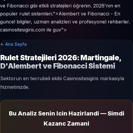
ve Fibonacci gibi etkili stratejileri öğrenin. 2026'nın en
popüler rulet sistemleri.">Alembert ve Fibonacci - En
guncel bilgiler, uzman analizleri ve profesyonel rehberler.
casinositesigiris.com ile guv">
← Ana Sayfa
Rulet Stratejileri 2026: Martingale,
D'Alembert ve Fibonacci Sistemi
Sektorun en tecrubeli ekibi Casinositesigiris markasiyla
hizmetinizde.
Bu Analiz Senin Icin Hazirlandi — Simdi
Kazanc Zamani