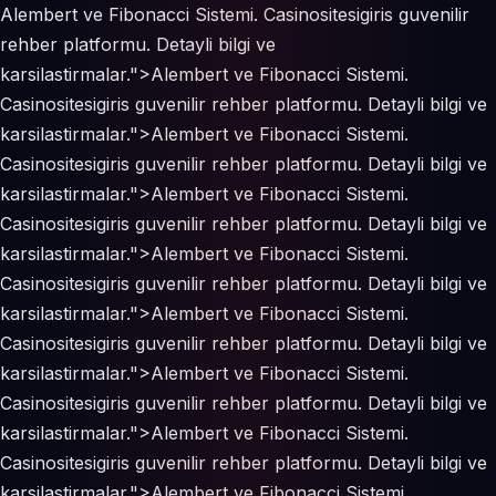
Alembert ve Fibonacci Sistemi. Casinositesigiris guvenilir
rehber platformu. Detayli bilgi ve
karsilastirmalar.">Alembert ve Fibonacci Sistemi.
Casinositesigiris guvenilir rehber platformu. Detayli bilgi ve
karsilastirmalar.">Alembert ve Fibonacci Sistemi.
Casinositesigiris guvenilir rehber platformu. Detayli bilgi ve
karsilastirmalar.">Alembert ve Fibonacci Sistemi.
Casinositesigiris guvenilir rehber platformu. Detayli bilgi ve
karsilastirmalar.">Alembert ve Fibonacci Sistemi.
Casinositesigiris guvenilir rehber platformu. Detayli bilgi ve
karsilastirmalar.">Alembert ve Fibonacci Sistemi.
Casinositesigiris guvenilir rehber platformu. Detayli bilgi ve
karsilastirmalar.">Alembert ve Fibonacci Sistemi.
Casinositesigiris guvenilir rehber platformu. Detayli bilgi ve
karsilastirmalar.">Alembert ve Fibonacci Sistemi.
Casinositesigiris guvenilir rehber platformu. Detayli bilgi ve
karsilastirmalar.">Alembert ve Fibonacci Sistemi.