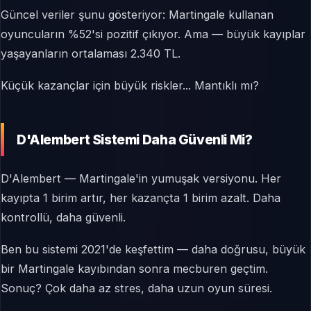
Güncel veriler şunu gösteriyor: Martingale kullanan
oyuncuların %52'si pozitif çıkıyor. Ama — büyük kayıplar
yaşayanların ortalaması 2.340 TL.
Küçük kazançlar için büyük riskler... Mantıklı mı?
D'Alembert Sistemi Daha Güvenli Mi?
D'Alembert — Martingale'in yumuşak versiyonu. Her
kayıpta 1 birim artır, her kazançta 1 birim azalt. Daha
kontrollü, daha güvenli.
Ben bu sistemi 2021'de keşfettim — daha doğrusu, büyük
bir Martingale kayıbından sonra mecburen geçtim.
Sonuç? Çok daha az stres, daha uzun oyun süresi.