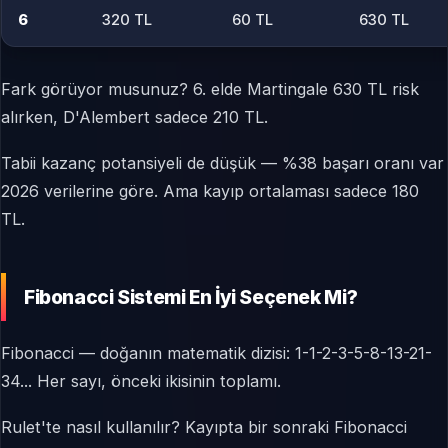
6
320 TL
60 TL
630 TL
Fark görüyor musunuz? 6. elde Martingale 630 TL risk
alırken, D'Alembert sadece 210 TL.
Tabii kazanç potansiyeli de düşük — %38 başarı oranı var
2026 verilerine göre. Ama kayıp ortalaması sadece 180
TL.
Fibonacci Sistemi En İyi Seçenek Mi?
Fibonacci — doğanın matematik dizisi: 1-1-2-3-5-8-13-21-
34... Her sayı, önceki ikisinin toplamı.
Rulet'te nasıl kullanılır? Kayıpta bir sonraki Fibonacci