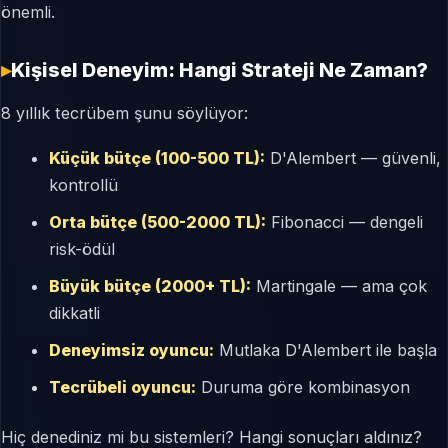
önemli.
Kişisel Deneyim: Hangi Strateji Ne Zaman?
8 yıllık tecrübem şunu söylüyor:
Küçük bütçe (100-500 TL):
D'Alembert — güvenli,
kontrollü
Orta bütçe (500-2000 TL):
Fibonacci — dengeli
risk-ödül
Büyük bütçe (2000+ TL):
Martingale — ama çok
dikkatli
Deneyimsiz oyuncu:
Mutlaka D'Alembert ile başla
Tecrübeli oyuncu:
Duruma göre kombinasyon
Hiç denediniz mi bu sistemleri? Hangi sonuçları aldınız?