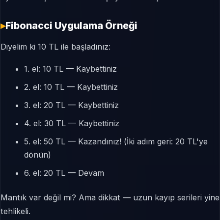
Fibonacci Uygulama Örneği
Diyelim ki 10 TL ile başladınız:
1. el: 10 TL — Kaybettiniz
2. el: 10 TL — Kaybettiniz
3. el: 20 TL — Kaybettiniz
4. el: 30 TL — Kaybettiniz
5. el: 50 TL — Kazandınız! (İki adım geri: 20 TL'ye
dönün)
6. el: 20 TL — Devam
Mantık var değil mi? Ama dikkat — uzun kayıp serileri yine
tehlikeli.