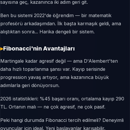
sayısına geç, kazanınca iki adım geri git.
Ben bu sistemi 2022'de öğrendim — bir matematik
profesörü arkadaşımdan. İlk başta karmaşık geldi, ama
alıştıktan sonra... Harika dengeli bir sistem.
Fibonacci'nin Avantajları
Martingale kadar agresif değil — ama D'Alembert'ten
daha hızlı toparlanma şansı var. Kayıp serisinde
progression yavaş artıyor, ama kazanınca büyük
adımlarla geri dönüyorsun.
2026 istatistikleri: %45 başarı oranı, ortalama kayıp 290
TL. Ortanın malı — ne çok agresif, ne çok pasif.
Peki hangi durumda Fibonacci tercih edilmeli? Deneyimli
oyuncular için ideal. Yeni başlayanlar karışabilir.