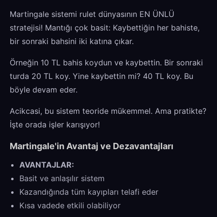
Martingale sistemi rulet dünyasının EN ÜNLÜ
stratejisi! Mantığı çok basit: Kaybettiğin her bahiste,
bir sonraki bahsini iki katına çıkar.
Örneğin 10 TL bahis koydun ve kaybettin. Bir sonraki
turda 20 TL koy. Yine kaybettin mi? 40 TL koy. Bu
böyle devam eder.
Acikcasi, bu sistem teoride mükemmel. Ama pratikte?
İşte orada işler karışıyor!
Martingale'in Avantaj ve Dezavantajları
AVANTAJLAR:
Basit ve anlaşılır sistem
Kazandığında tüm kayıpları telafi eder
Kısa vadede etkili olabiliyor