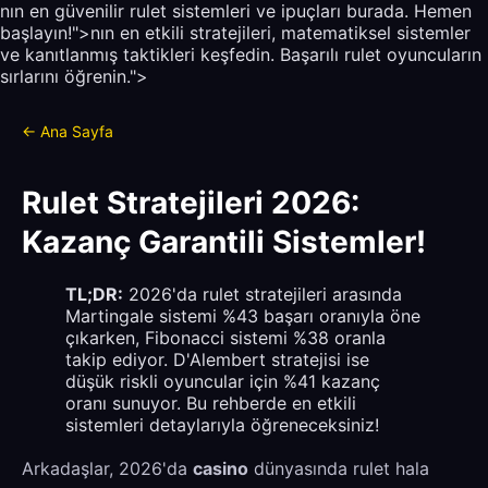
nın en güvenilir rulet sistemleri ve ipuçları burada. Hemen
başlayın!">nın en etkili stratejileri, matematiksel sistemler
ve kanıtlanmış taktikleri keşfedin. Başarılı rulet oyuncuların
sırlarını öğrenin.">
← Ana Sayfa
Rulet Stratejileri 2026:
Kazanç Garantili Sistemler!
TL;DR:
2026'da rulet stratejileri arasında
Martingale sistemi %43 başarı oranıyla öne
çıkarken, Fibonacci sistemi %38 oranla
takip ediyor. D'Alembert stratejisi ise
düşük riskli oyuncular için %41 kazanç
oranı sunuyor. Bu rehberde en etkili
sistemleri detaylarıyla öğreneceksiniz!
Arkadaşlar, 2026'da
casino
dünyasında rulet hala