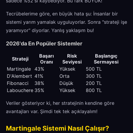
sadece %52'si kaybediyor. Bu fark BÜYÜK!
Tecrübelerime göre, en büyük hata şu: İnsanlar bir
sistemi yarım yamalak uyguluyorlar. Sonra "strateji işe
yaramıyor" diyorlar. Yanlış yaklaşım bu!
2026'da En Popüler Sistemler
Başarı
Risk
Başlangıç
Strateji
Oranı
Seviyesi
Sermayesi
Martingale
43%
Yüksek
500 TL
D'Alembert
41%
Orta
300 TL
Fibonacci
38%
Düşük
200 TL
Labouchere
35%
Yüksek
800 TL
Veriler gösteriyor ki, her stratejinin kendine göre
avantajları var. Şimdi tek tek açıklayalım!
Martingale Sistemi Nasıl Çalışır?