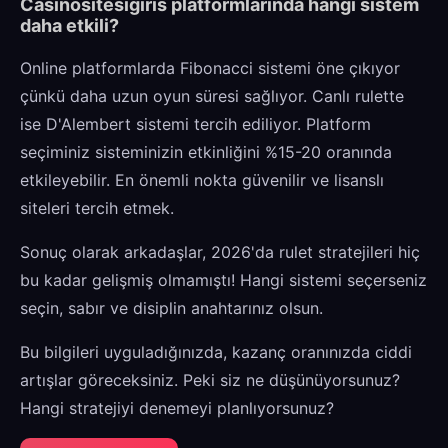
Casinositesigiris platformlarında hangi sistem
daha etkili?
Online platformlarda Fibonacci sistemi öne çıkıyor
çünkü daha uzun oyun süresi sağlıyor. Canlı rulette
ise D'Alembert sistemi tercih ediliyor. Platform
seçiminiz sisteminizin etkinliğini %15-20 oranında
etkileyebilir. En önemli nokta güvenilir ve lisanslı
siteleri tercih etmek.
Sonuç olarak arkadaşlar, 2026'da rulet stratejileri hiç
bu kadar gelişmiş olmamıştı! Hangi sistemi seçerseniz
seçin, sabır ve disiplin anahtarınız olsun.
Bu bilgileri uyguladığınızda, kazanç oranınızda ciddi
artışlar göreceksiniz. Peki siz ne düşünüyorsunuz?
Hangi stratejiyi denemeyi planlıyorsunuz?