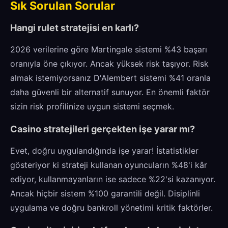
Sık Sorulan Sorular
Hangi rulet stratejisi en karlı?
2026 verilerine göre Martingale sistemi %43 başarı
oranıyla öne çıkıyor. Ancak yüksek risk taşıyor. Risk
almak istemiyorsanız D'Alembert sistemi %41 oranla
daha güvenli bir alternatif sunuyor. En önemli faktör
sizin risk profilinize uygun sistemi seçmek.
Casino stratejileri gerçekten işe yarar mı?
Evet, doğru uygulandığında işe yarar! İstatistikler
gösteriyor ki strateji kullanan oyuncuların %48'i kâr
ediyor, kullanmayanların ise sadece %22'si kazanıyor.
Ancak hiçbir sistem %100 garantili değil. Disiplinli
uygulama ve doğru bankroll yönetimi kritik faktörler.