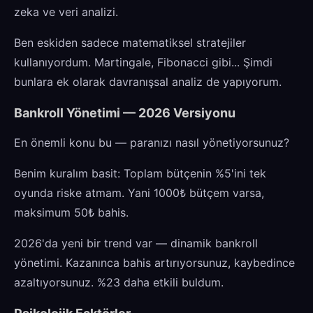
zeka ve veri analizi.
Ben eskiden sadece matematiksel stratejiler
kullanıyordum. Martingale, Fibonacci gibi... Şimdi
bunlara ek olarak davranışsal analiz de yapıyorum.
Bankroll Yönetimi — 2026 Versiyonu
En önemli konu bu — paranızı nasıl yönetiyorsunuz?
Benim kuralım basit: Toplam bütçenin %5'ini tek
oyunda riske atmam. Yani 1000₺ bütçem varsa,
maksimum 50₺ bahis.
2026'da yeni bir trend var — dinamik bankroll
yönetimi. Kazanınca bahis artırıyorsunuz, kaybedince
azaltıyorsunuz. %23 daha etkili buldum.