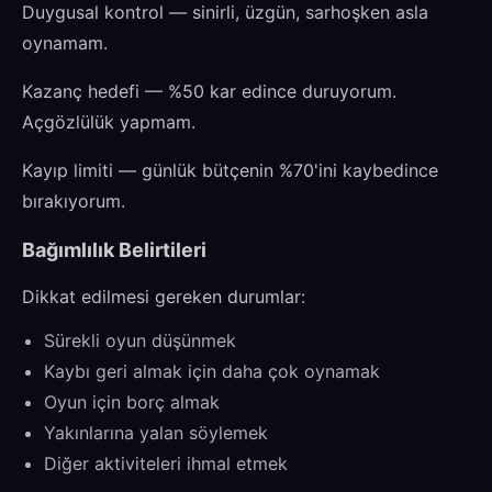
Duygusal kontrol — sinirli, üzgün, sarhoşken asla
oynamam.
Kazanç hedefi — %50 kar edince duruyorum.
Açgözlülük yapmam.
Kayıp limiti — günlük bütçenin %70'ini kaybedince
bırakıyorum.
Bağımlılık Belirtileri
Dikkat edilmesi gereken durumlar:
Sürekli oyun düşünmek
Kaybı geri almak için daha çok oynamak
Oyun için borç almak
Yakınlarına yalan söylemek
Diğer aktiviteleri ihmal etmek