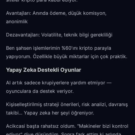
Avantajları: Anında ödeme, düşük komisyon,
anonimlik
Dezavantajları: Volatilite, teknik bilgi gerekliliği
Ben şahsen işlemlerimin %60'ını kripto parayla
yapıyorum. Özellikle büyük miktarlar için çok praktik.
Yapay Zeka Destekli Oyunlar
AI artık sadece krupiyerlere yardım etmiyor —
oyunculara da destek veriyor.
Kişiselleştirilmiş strateji önerileri, risk analizi, davranış
takibi... Yapay zeka her şeyi öğreniyor.
Acikcasi başta rahatsız oldum. "Makineler bizi kontrol
ediyor" diye düşündüm. Sonra fark ettim ki aslında