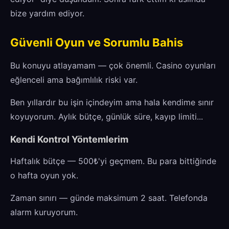
bize yardım ediyor.
Güvenli Oyun ve Sorumlu Bahis
Bu konuyu atlayamam — çok önemli. Casino oyunları
eğlenceli ama bağımlılık riski var.
Ben yıllardır bu işin içindeyim ama hala kendime sınır
koyuyorum. Aylık bütçe, günlük süre, kayıp limiti...
Kendi Kontrol Yöntemlerim
Haftalık bütçe — 500₺'yi geçmem. Bu para bittiğinde
o hafta oyun yok.
Zaman sınırı — günde maksimum 2 saat. Telefonda
alarm kuruyorum.