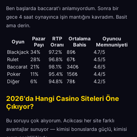
Ben başlarda baccarat'ı anlamıyordum. Sonra bir
gece 4 saat oynayınca işin mantığını kavradım. Basit
ama derin.
Pazar
RTP
Ortalama
Oyuncu
Oyun
Payı
Oranı
Bahis
Memnuniyeti
Blackjack
34%
97.2%
89₺
4.7/5
Rulet
28%
96.8%
67₺
4.5/5
Baccarat
21%
98.1%
340₺
4.6/5
Poker
11%
95.4%
156₺
4.4/5
Diğer
6%
94.8%
78₺
4.2/5
2026'da Hangi Casino Siteleri Öne
Çıkıyor?
Bu soruyu çok alıyorum. Acikcası her site farklı
avantajlar sunuyor — kimisi bonuslarda güçlü, kimisi