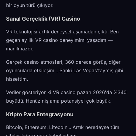
bir oyun türü çıkıyor.
Sanal Gerçeklik (VR) Casino
VR teknolojisi artık deneysel aşamadan çıktı. Ben
geçen ay ilk VR casino deneyimimi yaşadım —
inanılmazdı.
Gerçek casino atmosferi, 360 derece görüş, diğer
oyuncularla etkileşim... Sanki Las Vegas'taymış gibi
hissettim.
Veriler gösteriyor ki VR casino pazarı 2026'da %340
büyüdü. Henüz niş ama potansiyel çok büyük.
Kripto Para Entegrasyonu
Bitcoin, Ethereum, Litecoin... Artık neredeyse tüm
siteler kripto para kabul ediyor.