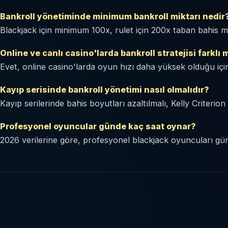
Bankroll yönetiminde minimum bankroll miktarı nedir
Blackjack için minimum 100x, rulet için 200x taban bahis mik
Online ve canlı casino'larda bankroll stratejisi farklı 
Evet, online casino'larda oyun hızı daha yüksek olduğu için 
Kayıp serisinde bankroll yönetimi nasıl olmalıdır?
Kayıp serilerinde bahis boyutları azaltılmalı, Kelly Criteri
Profesyonel oyuncular günde kaç saat oynar?
2026 verilerine göre, profesyonel blackjack oyuncuları gün