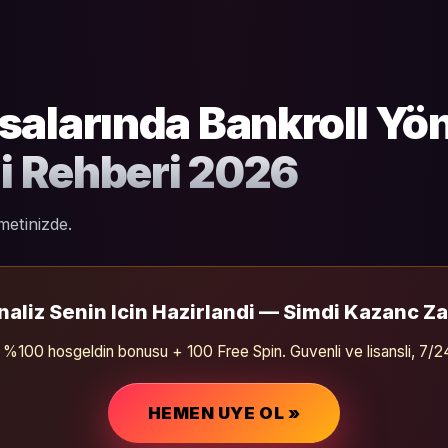
salarında Bankroll Yön
ji Rehberi 2026
metinizde.
naliz Senin Icin Hazirlandi — Simdi Kazanc Z
%100 hosgeldin bonusu + 100 Free Spin. Guvenli ve lisansli, 7/24
HEMEN UYE OL »