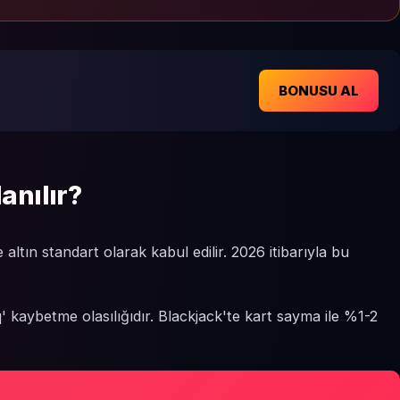
BONUSU AL
anılır?
altın standart olarak kabul edilir. 2026 itibarıyla bu
q' kaybetme olasılığıdır. Blackjack'te kart sayma ile %1-2