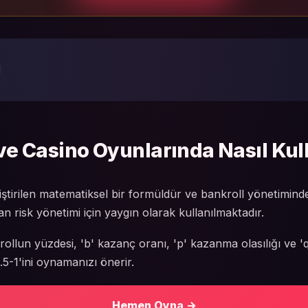
l
ve Casino Oyunlarında Nasıl Kull
liştirilen matematiksel bir formüldür ve bankroll yönetiminde 
n risk yönetimi için yaygın olarak kullanılmaktadır.
krollun yüzdesi, 'b' kazanç oranı, 'p' kazanma olasılığı ve '
.5-1'ini oynamanızı önerir.
Hemen Oyna →