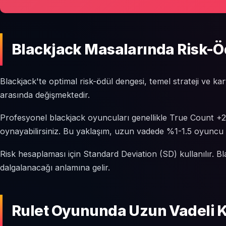
Blackjack Masalarında Risk-Ö
Blackjack'te optimal risk-ödül dengesi, temel strateji ve kar
arasında değişmektedir.
Profesyonel blackjack oyuncuları genellikle True Count +2'
oynayabilirsiniz. Bu yaklaşım, uzun vadede %1-1.5 oyuncu a
Risk hesaplaması için Standard Deviation (SD) kullanılır. B
dalgalanacağı anlamına gelir.
Rulet Oyununda Uzun Vadeli 