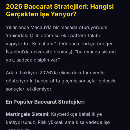
2026 Baccarat Stratejileri: Hangisi
Gerçekten İşe Yarıyor?
Yıllar önce Macau'da bir masada oturuyordum.
Yanımdaki Çinli adam sürekli pattern takibi
yapıyordu. "Kemal abi," dedi bana Türkçe (meğer
İstanbul'da üniversite okumuş), "bu oyunda sistem
yok, sadece disiplin var."
Adam haklıydı. 2026'da elimizdeki tüm veriler
gösteriyor ki baccarat'ta geçmiş sonuçlar gelecek
sonuçları etkilemiyor.
En Popüler Baccarat Stratejileri
Martingale Sistemi:
Kaybettikçe bahsi ikiye
katlıyorsunuz. Risk yüksek ama kısa vadede işe