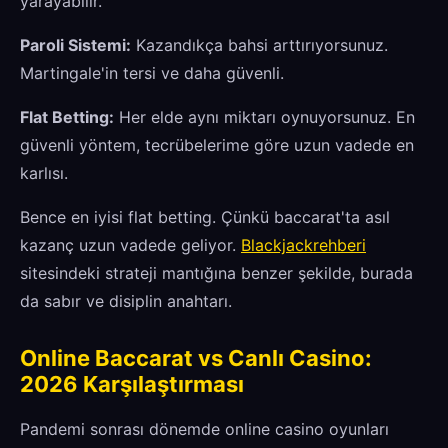
yarayabilir.
Paroli Sistemi:
Kazandıkça bahsi arttırıyorsunuz.
Martingale'in tersi ve daha güvenli.
Flat Betting:
Her elde aynı miktarı oynuyorsunuz. En
güvenli yöntem, tecrübelerime göre uzun vadede en
karlısı.
Bence en iyisi flat betting. Çünkü baccarat'ta asıl
kazanç uzun vadede geliyor.
Blackjackrehberi
sitesindeki strateji mantığına benzer şekilde, burada
da sabır ve disiplin anahtarı.
Online Baccarat vs Canlı Casino:
2026 Karşılaştırması
Pandemi sonrası dönemde online casino oyunları