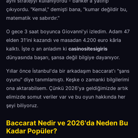
aynı stratejiyi kullanıyordu - banker'a yatırıp
çıkıyordu. "Kemal," demişti bana, "kumar değildir bu,
matematik ve sabırdır."
O gece 3 saat boyunca Giovanni'yi izledim. Adam 47
elden 31'ini kazandı ve masadan 4.200 euro kârla
kalktı. İşte o an anladım ki
casinositesigiris
dünyasında başarı, şansa değil bilgiye dayanıyor.
Yıllar önce İstanbul'da bir arkadaşım baccarat'ı "şans
oyunu" diye tanımlamıştı. Keşke o zamanki bilgilerimi
ona aktarabilsem. Çünkü 2026'ya geldiğimizde artık
elimizde somut veriler var ve bu oyun hakkında her
şeyi biliyoruz.
Baccarat Nedir ve 2026'da Neden Bu
Kadar Popüler?