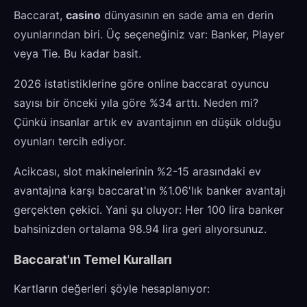
Baccarat,
casino
dünyasının en sade ama en derin
oyunlarından biri. Üç seçeneğiniz var: Banker, Player
veya Tie. Bu kadar basit.
2026 istatistiklerine göre online baccarat oyuncu
sayısı bir önceki yıla göre %34 arttı. Neden mi?
Çünkü insanlar artık ev avantajının en düşük olduğu
oyunları tercih ediyor.
Acikcası, slot makinelerinin %2-15 arasındaki ev
avantajına karşı baccarat'ın %1.06'lık banker avantajı
gerçekten çekici. Yani şu oluyor: Her 100 lira banker
bahsinizden ortalama 98.94 lira geri alıyorsunuz.
Baccarat'ın Temel Kuralları
Kartların değerleri şöyle hesaplanıyor: