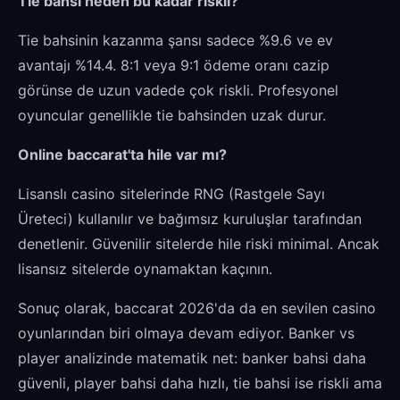
Tie bahsi neden bu kadar riskli?
Tie bahsinin kazanma şansı sadece %9.6 ve ev
avantajı %14.4. 8:1 veya 9:1 ödeme oranı cazip
görünse de uzun vadede çok riskli. Profesyonel
oyuncular genellikle tie bahsinden uzak durur.
Online baccarat'ta hile var mı?
Lisanslı casino sitelerinde RNG (Rastgele Sayı
Üreteci) kullanılır ve bağımsız kuruluşlar tarafından
denetlenir. Güvenilir sitelerde hile riski minimal. Ancak
lisansız sitelerde oynamaktan kaçının.
Sonuç olarak, baccarat 2026'da da en sevilen casino
oyunlarından biri olmaya devam ediyor. Banker vs
player analizinde matematik net: banker bahsi daha
güvenli, player bahsi daha hızlı, tie bahsi ise riskli ama